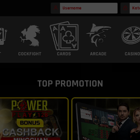
T
COCKFIGHT
CARDS
ARCADE
CASIN
TOP PROMOTION