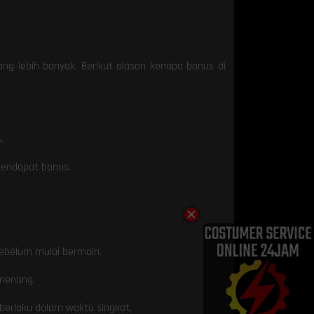
ng lebih banyak. Berikut alasan kenapa bonus di
.
.
 mendapat bonus.
ebelum mulai bermain.
 menang.
berlaku dalam waktu singkat.