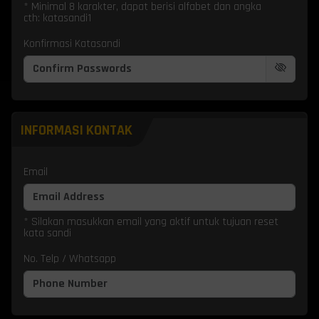
* Minimal 8 karakter, dapat berisi alfabet dan angka
cth: katasandi1
Konfirmasi Katasandi
INFORMASI KONTAK
Email
* Silakan masukkan email yang aktif untuk tujuan reset
kata sandi
No. Telp / Whatsapp