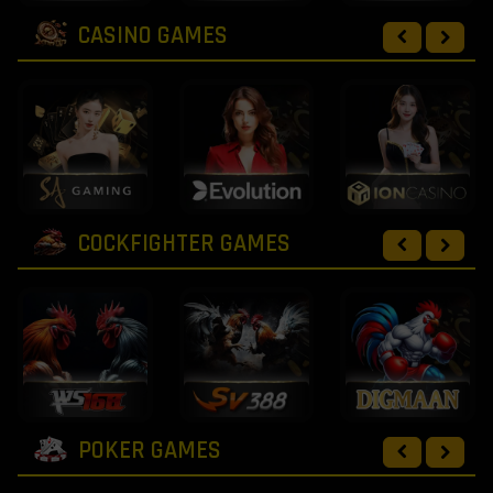
CASINO GAMES
COCKFIGHTER GAMES
POKER GAMES