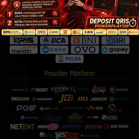
Payment Method
Provider Platform