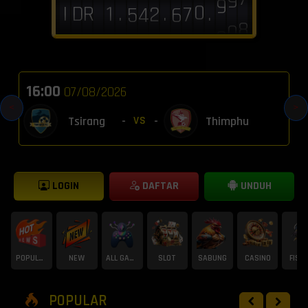
9
5
8
0
I
D
R
.
.
.
1
2
7
6
4
5
6
7
2
5
1
9
0
4
3
0
4
0
9
1
2
3
8
7
5
6
5
6
1
4
0
8
9
3
2
1
3
1
0
2
3
4
9
8
6
7
4
5
3
0
9
7
8
2
1
2
16:00
07/08/2026
<
>
Tsirang
-
-
Thimphu
VS
LOGIN
DAFTAR
UNDUH
POPULAR
NEW
ALL GAME
SLOT
SABUNG
CASINO
FISH
POPULAR