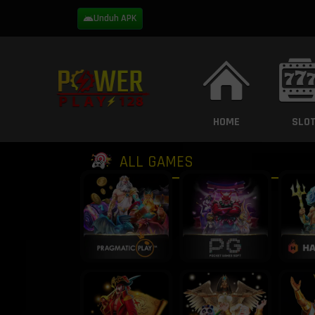
Unduh APK
HOME
SLO
ALL GAMES